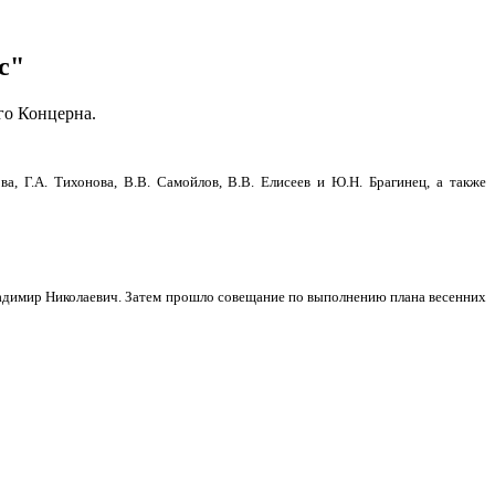
с"
го Концерна.
, Г.А. Тихонова, В.В. Самойлов, В.В. Елисеев и Ю.Н. Брагинец, а также
ладимир Николаевич. Затем прошло совещание по выполнению плана весенних