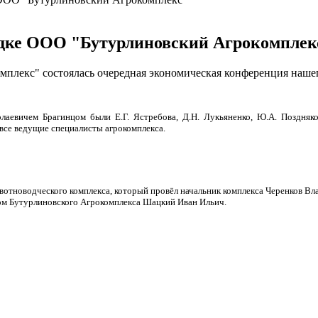
дке ООО "Бутурлиновский Агрокомплек
плекс" состоялась очередная экономическая конференция наше
евичем Брагинцом были Е.Г. Ястребова, Д.Н. Лукьяненко, Ю.А. Позднякова
все ведущие специалисты агрокомплекса.
вотноводческого комплекса, который провёл начальник комплекса Черенков В
оном Бутурлиновского Агрокомплекса Шацкий Иван Ильич.