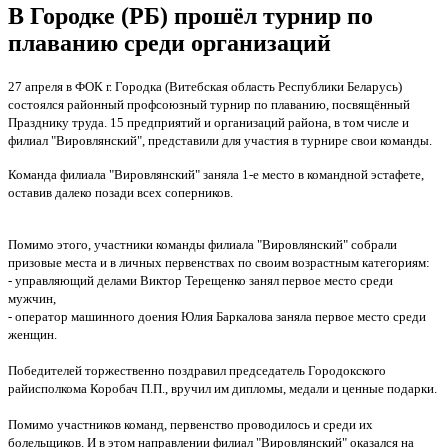
В Городке (РБ) прошёл турнир по
плаванию среди организаций
27 апреля в ФОК г. Городка (Витебская область Республики Беларусь)
состоялся районный профсоюзный турнир по плаванию, посвящённый
Празднику труда. 15 предприятий и организаций района, в том числе и
филиал "Вировлянский", представили для участия в турнире свои команды.
Команда филиала "Вировлянский" заняла 1-е место в командной эстафете,
оставив далеко позади всех соперников.
Помимо этого, участники команды филиала "Вировлянский" собрали
призовые места и в личных первенствах по своим возрастным категориям:
- управляющий делами Виктор Терещенко занял первое место среди
мужчин,
- оператор машинного доения Юлия Баркалова заняла первое место среди
женщин.
Победителей торжественно поздравил председатель Городокского
райисполкома Коробач П.П., вручил им дипломы, медали и ценные подарки.
П
омимо участников команд, первенство проводилось и среди их
болельщиков. И в этом направлении филиал "Вировлянский" оказался на