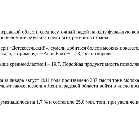
радской области среднесуточный надой на одну фуражную корову
по величине результат среди всех регионов страны.
церн «Детскосельский», сумели добиться более высоких показа
, а, к примеру, в «Агро-Балте» – 23,2 кг на корову.
 выше среднеобластной – 19,7. Подобная продуктивность позволя
а за январь-август 2011 года произведено 337 тысяч тонн молок
ультат также позволил Ленинградской области войти в число во
уменьшилось на 1,7 % и составило 25,0 млн. тонн при увеличени