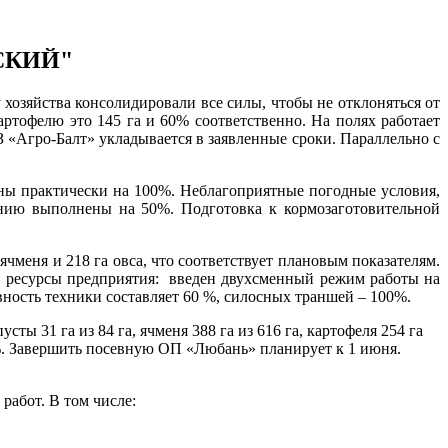
ЬСКИЙ"
йства консолидировали все силы, чтобы не отклоняться от
артофелю это 145 га и 60% соответственно. На полях работает
 «Агро-Балт» укладывается в заявленные сроки. Параллельно с
практически на 100%. Неблагоприятные погодные условия,
ению выполнены на 50%. Подготовка к кормозаготовительной
еня и 218 га овса, что соответствует плановым показателям.
се ресурсы предприятия: введен двухсменный режим работы на
овность техники составляет 60 %, силосных траншей – 100%.
31 га из 84 га, ячменя 388 га из 616 га, картофеля 254 га
0%. Завершить посевную ОП «Любань» планирует к 1 июня.
абот. В том числе: