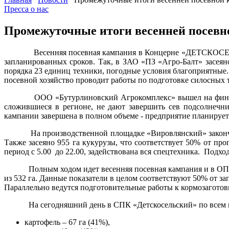
Пресса о нас
Промежуточные итоги весенней пос
Весенняя посевная кампания в Концерне «ДЕТСКОСЕЛЬСКИЙ»
запланированных сроков. Так, в ЗАО «ПЗ «Агро-Балт» засеяно
порядка 23 единиц техники, погодные условия благоприятные.
посевной хозяйство проводит работы по подготовке силосных 
ООО «Бутурлиновский Агрокомплекс» вышел на финишную п
сложившиеся в регионе, не дают завершить сев подсолнечн
кампании завершена в полном объеме - предприятие планирует 
На производственной площадке «Вировлянский» закончен сев 
Также засеяно 955 га кукурузы, что соответствует 50% от п
период с 5.00 до 22.00, задействована вся спецтехника. Подх
Полным ходом идет весенняя посевная кампания и в ОП «Любань
из 532 га. Данные показатели в целом соответствуют 50% от з
Параллельно ведутся подготовительные работы к кормозаготов
На сегодняшний день в СПК «Детскосельский» по всем пози
картофель – 67 га (41%),