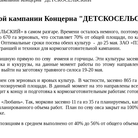
евной кампании Концерна "ДЕТСКОСЕЛ
 в самом разгаре. Времени осталось немного, поэтому хозя
 670 га зерновых, что составляет 70% от общей площади, по к
 Оптимальные сроки посева обеих культур - до 25 мая. ЗАО «ПЗ
траншей и техники для кормозаготовительной кампании.
рямую по севу ячменя и горчицы. Эти культуры засеяны 
ика и кукурузы, на данные момент работы по этому направл
выйти на заготовку травяного силоса 19-20 мая.
зерновых и яровых культур. В частности, засеяно 865 га ячм
рогнозируемой площади. В данный момент на это направлены в
одит к концу и подготовка к кормозаготовительным работам: гот
». Так, моркови засеяно 11 га из 35 га планируемых, капусты 
апланированного объема работ. План по севу овса закрыт на 10
ке.
циям в среднем выполнено от 40% до 56% от общего объема р